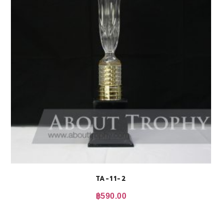
TA-11-2
฿
590.00