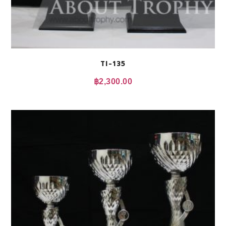
TI-135
฿
2,300.00