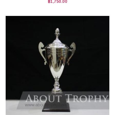
฿
1,750.00