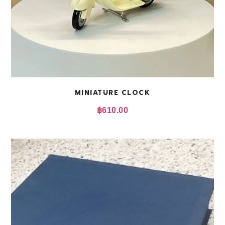
MINIATURE CLOCK
฿
610.00