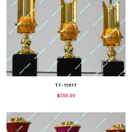
TT-11017
฿
350.00