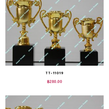
TT-11019
฿
280.00