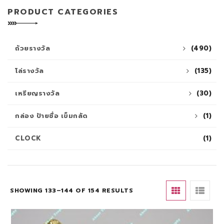
PRODUCT CATEGORIES
ถ้วยรางวัลคริสตัล
โล่อะคริลิค
สี่เสา
เหรียญรางวัลอลูมิเนียม
ถ้วยอะคริลิค
โล่สำเร็จรูป
ถ้วยรางวัลคริสตัล
เหรียญรางวัลอะคริลิค
ถ้วยรางวัล
(490)
ถ้วยฟุตบอล
ถ้วยรางวัลคริสตัล ฐานไม้
เหรียญรางวัลโลหะ
โล่รางวัล
(135)
ถ้วยรางวัลคริสตัล ทรงแจกัน
เหรียญรางวัล
(30)
กล่อง ป้ายชื่อ เข็มกลัด
(1)
CLOCK
(1)
SHOWING 133–144 OF 154 RESULTS