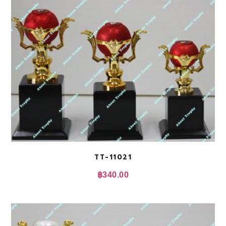
TT-11021
฿
340.00