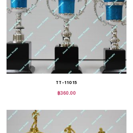
TT-11015
฿
360.00