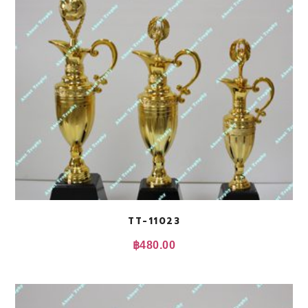
TT-11023
฿
480.00