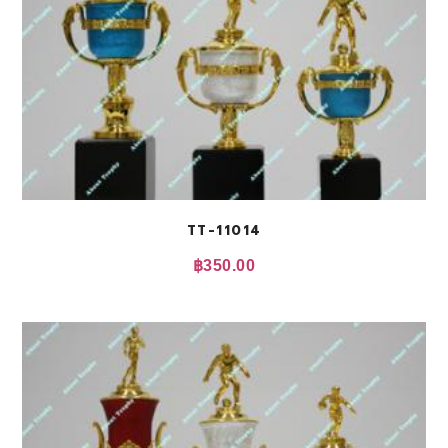
TT-11014
฿
350.00